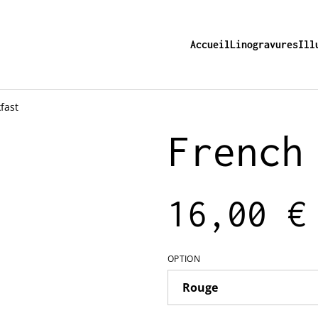
Accueil
Linogravures
Ill
fast
French
16,00 €
OPTION